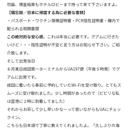
勿論、検査結果もホテルロビーまで持って来て下さいますよ。
【備忘録／日本に帰国する為に必要な書類】
・パスポート・ワクチン接種証明書・PCR陰性証明書・機内で
配られる税関書類
この絶対的な安心感
。これは本当に必要です。グアムに行きた
いけど・・・陰性証明が不安と言う方はお知らせ下さい。ご紹
介致します。
そして出発当日
６月某日成田第一ターミナルからUA197便（午後５時発）でグ
アムに出発です。
成田に着いたら事前に予約していたWi-Fiを受け取り。とてもス
ムーズに受け取れました。少し時間があったので（ビビリな私
は空港に２時に到着してました）
それからお茶して少し早いかなーって思いながらもUAにチェッ
クイン。
こちらも日本語で丁寧に教えてくれましたよ。「久しぶりの海