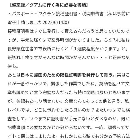
【備忘録／グアムに行く為に必要な書類】
・パスポート・ワクチン接種証明書・税関申告書（私は事前に
電子申請しました2022/6/14現）
接種証明書はすぐに発行して貰えるんだろうと思っていたので
すが、手元に届くまで案外時間がかかりました。ちなみに私は
長野県在住者で市役所に行くと「１週間程度かかります」と。
紙切れ１枚ですがそんなに時間かかるんかい・・・と正直な気
持ち。
あとは
日本に帰国のための陰性証明書を発行して貰う
。実はこ
れが一番やっかいで、緊張した作業でしたね。英語を話せて文
章も読めてと言う完璧な人だったら特に問題はないと思います
が、英語もあまり話せない。文章なんてもっての他と言う、私
レベルでは、どこに予約をしたら良いのか？またいつまでに検
査をして、いつまでに証明書が手元にないとダメなのか、何が
記載事項に必要なのかとか分からないです。一応、頑張ってサ
イトで探しはしましたよ。もしかしたら私でも分かる予約方法