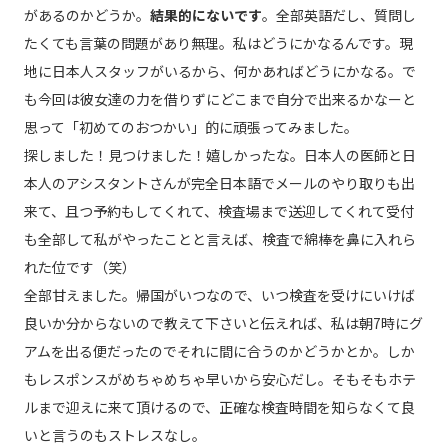
があるのかどうか。
結果的にないです
。全部英語だし、質問し
たくても言葉の問題があり無理。私はどうにかなるんです。現
地に日本人スタッフがいるから、何かあればどうにかなる。で
も今回は彼女達の力を借りずにどこまで自分で出来るかなーと
思って「初めてのおつかい」的に頑張ってみました。
探しました！見つけました！嬉しかったな。日本人の医師と日
本人のアシスタントさんが完全日本語でメールのやり取りも出
来て、且つ予約もしてくれて、検査場まで送迎してくれて受付
も全部して私がやったことと言えば、検査で綿棒を鼻に入れら
れた位です（笑）
全部甘えました。帰国がいつなので、いつ検査を受けにいけば
良いか分からないので教えて下さいと伝えれば、私は朝7時にグ
アムを出る便だったのでそれに間に合うのかどうかとか。しか
もレスポンスがめちゃめちゃ早いから安心だし。そもそもホテ
ルまで迎えに来て頂けるので、正確な検査時間を知らなくて良
いと言うのもストレスなし。