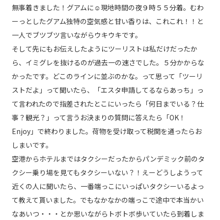
無事着きました！グアムに☺️現地時間の夜９時５５分着。むわ
ーっとしたグアム独特の空気感と甘い香りは、これこれ！！と
一人でブツブツ言いながらウキウキです。
そして先にもお伝えしたようにツーリストは私だけだったか
ら、イミグレを抜けるのが過去一の速さでした。５分かからな
かったです。どこのラインに並ぶのかな。って思って「ツーリ
ストだよ」って聞いたら、「エスタ申請してるならあっち」っ
て言われたので指差されたとこにいったら「何日までいる？仕
事？観光？」って言うお決まりの質問に答えたら「OK！
Enjoy」で終わりました。荷物を受け取って税関を通ったらお
しまいです。
空港からホテルまではタクシーだったからパンデミック前のタ
クシー乗り場を見てもタクシーいない？！えーどうしようって
近くの人に聞いたら、一番端っこにいっぱいタクシーいるよっ
て教えて貰いました。でもなかなかの端っこで途中で本当かい
なあいつ・・・とか思いながらトボトボ歩いていたら到着しま