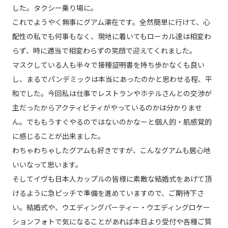
した。タクシー乗り場に。
これでようやく無事にグアム滞在です。全然簡単に行けて、心
配性の私でも何事もなく、現地に着いてもローカル達は相変わ
らず、時に適当で相変わらずの笑顔で迎えてくれました。
マスクしている人も半々で接種証明書を持ち歩かなくも良い
し、まるでパンデミックは本当にあったのかと思わせる程、平
和でした。今回私は仕事でレストランやホテルさんとの交渉が
主だったからアクティビティがやっているのかは分かりませ
ん。でももうすぐやるのではないのかなーと個人的・肌感覚的
に感じることが出来ました。
わちゃわちゃしたグアムも好きですが、こんなグアムも居心地
いいなって思います。
そしてイヴも日本人カップルの皆様に素敵な結婚式をあげて頂
けるように急ピッチで準備を進めていますので、ご期待下さ
い。結婚式や、ウエディングパーティー・ウエディングロケー
ションフォトで気になることがあれば本日より受付や各種ご質