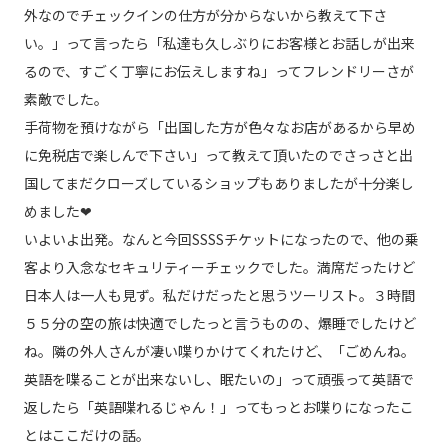
外なのでチェックインの仕方が分からないから教えて下さ
い。」って言ったら「私達も久しぶりにお客様とお話しが出来
るので、すごく丁寧にお伝えしますね」ってフレンドリーさが
素敵でした。
手荷物を預けながら「出国した方が色々なお店があるから早め
に免税店で楽しんで下さい」って教えて頂いたのでさっさと出
国してまだクローズしているショップもありましたが十分楽し
めました❤︎
いよいよ出発。なんと今回SSSSチケットになったので、他の乗
客より入念なセキュリティーチェックでした。満席だったけど
日本人は一人も見ず。私だけだったと思うツーリスト。３時間
５５分の空の旅は快適でしたっと言うものの、爆睡でしたけど
ね。隣の外人さんが凄い喋りかけてくれたけど、「ごめんね。
英語を喋ることが出来ないし、眠たいの」って頑張って英語で
返したら「英語喋れるじゃん！」ってもっとお喋りになったこ
とはここだけの話。